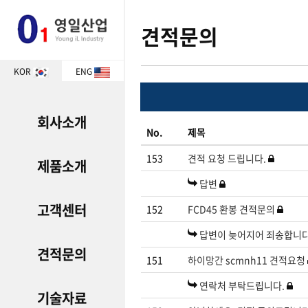
견적문의
KOR
ENG
회사소개
No.
제목
153
견적 요청 드립니다.
제품소개
답변
고객센터
152
FCD45 환봉 견적문의
답변이 늦어지어 죄송합니
견적문의
151
하이망간 scmnh11 견적요청
연락처 부탁드립니다.
기술자료