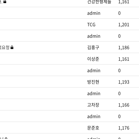
다.
건강한형제들
1,161
admin
0
TCG
1,201
admin
0
견적요청
김흥구
1,186
이상준
1,161
admin
0
방진현
1,193
admin
0
고차장
1,166
admin
0
문준호
1,176