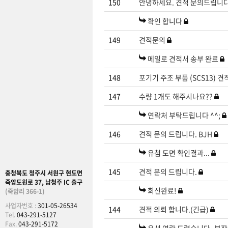
150
안녕하세요. 견적 문의드립니
확인 합니다
149
견적문의
메일로 견적서 송부 완료
148
포기기 주조 부품 (SCS13) 
147
수량 1개도 해주시나요??
연락처 부탁드립니다 ^^;
146
견적 문의 드립니다. BJH
유첨 도면 확인결과...
145
견적 문의 드립니다.
충청북도 청주시 서원구 현도면
죽암도원로 37, 남청주 IC 출구
회신완료!
(죽암리 366-1)
사업자번호 :
301-05-26534
144
견적 의뢰 합니다.(긴급)
Tel.
043-291-5127
Fax.
043-291-5172