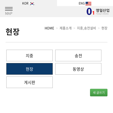
KOR
ENG
MAP
HOME
제품소개
지중,송전설비
현장
현장
지중
송전
현장
동영상
게시판
새 글쓰기