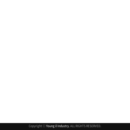
Copyright ⓒ
Young il Industry.
ALL RIGHTS RESERVED.