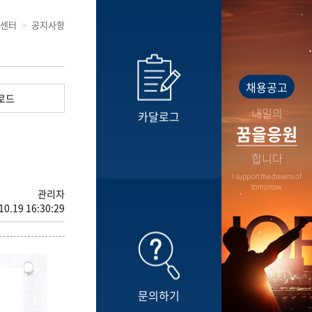
센터
공지사항
채용공고
로드
내일의
카달로그
꿈을응원
합니다
I support the dreams of
tomorrow.
관리자
10.19 16:30:29
문의하기