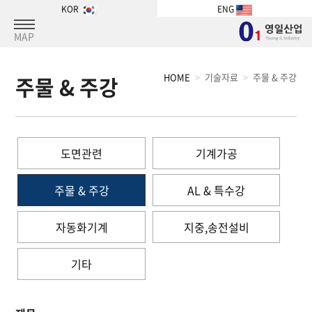
KOR
ENG
MAP
HOME
기술자료
주물 & 주강
주물 & 주강
도면관련
기계가공
주물 & 주강
AL & 특수강
자동화기계
지중,송전설비
기타