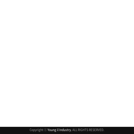
취소
Copyright ⓒ
Young il Industry.
ALL RIGHTS RESERVED.