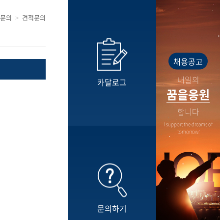
문의
견적문의
채용공고
내일의
카달로그
꿈을응원
합니다
I support the dreams of
tomorrow.
문의하기