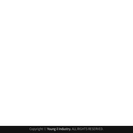
취소
Copyright ⓒ
Young il Industry.
ALL RIGHTS RESERVED.