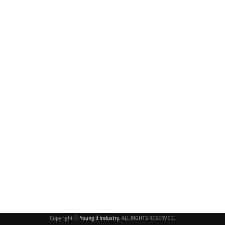
취소
Copyright ⓒ
Young il Industry.
ALL RIGHTS RESERVED.