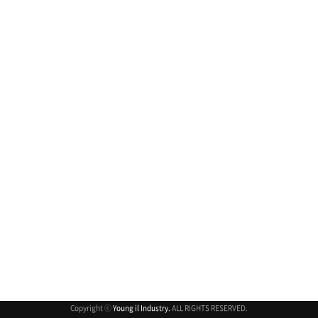
취소
Copyright ⓒ
Young il Industry.
ALL RIGHTS RESERVED.