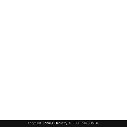
취소
Copyright ⓒ
Young il Industry.
ALL RIGHTS RESERVED.