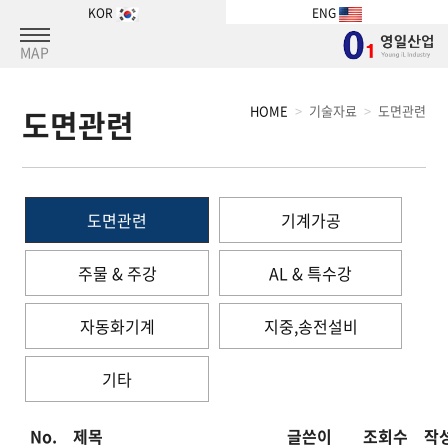
KOR
ENG
MAP
HOME
기술자료
도면관련
도면관련
도면관련
기계가공
주물 & 주강
AL & 특수강
자동화기계
지중,송전설비
기타
No.
제목
글쓴이
조회수
작