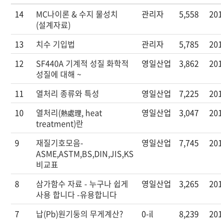
14
MC나이론 & 수지 물성치
관리자
5,558
20
(설계자료)
13
치수 기입법
관리자
5,785
20
12
SF440A 기계적 성질 화학적
영일산업
3,862
20
성질에 대해 ~
11
열처리 종류와 특성
영일산업
7,225
20
10
열처리(熱處理, heat
영일산업
3,047
20
treatment)란
9
재질기호모음-
영일산업
7,745
20
ASME,ASTM,BS,DIN,JIS,KS
비교표
8
삼가함수 자료 - 누구나 쉽게
영일산업
3,265
20
사용 합니다 -유용합니다
7
납(Pb)원기둥의 무게계산?
0-il
8,239
20